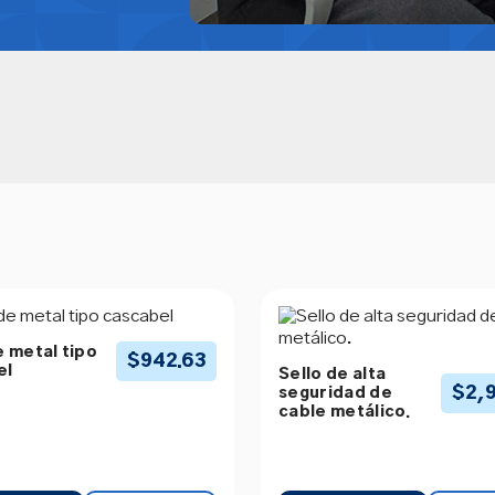
e metal tipo
$
942.63
el
Sello de alta
$
2,
seguridad de
cable metálico.