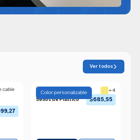
Ver todos
+4
Color personalizable
$
685.55
Sellos de Plástico
999.27