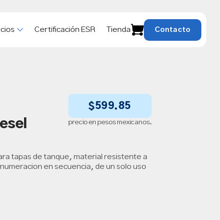
icios
Certificación ESR
Tienda
Contacto
$
599.85
esel
precio en pesos mexicanos.
ra tapas de tanque, material resistente a
numeracion en secuencia, de un solo uso