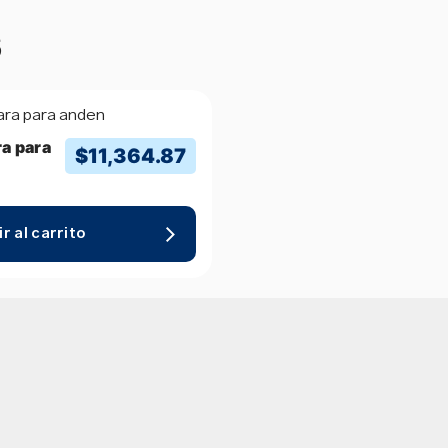
s
a para
$
11,364.87
r al carrito