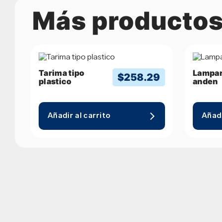
Más producto
Tarima tipo
Lampar
$
258.29
plastico
anden
Añadir al carrito
Añadi