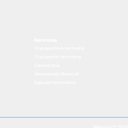
Servicios
Transporte intermodal
Transporte terrestre
Consultoría
Almacenaje Mexicali
Espuela ferroviaria
Webshau!® 2026