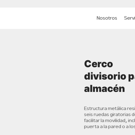
Nosotros
Serv
Cerco
divisorio 
almacén
Estructura metálica res
seis ruedas giratorias 
facilitar la movilidad, i
puerta a la pared o a lo