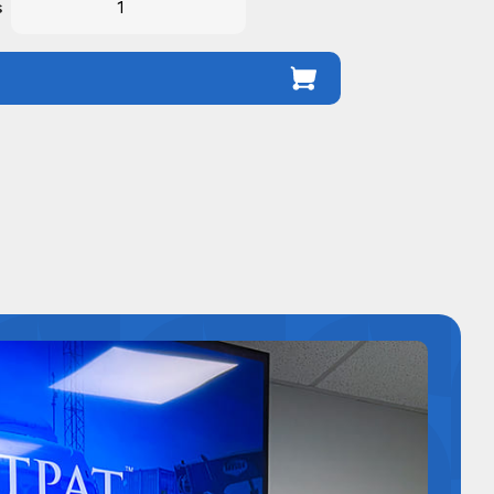
s
divisorio
para
almacén
cantidad