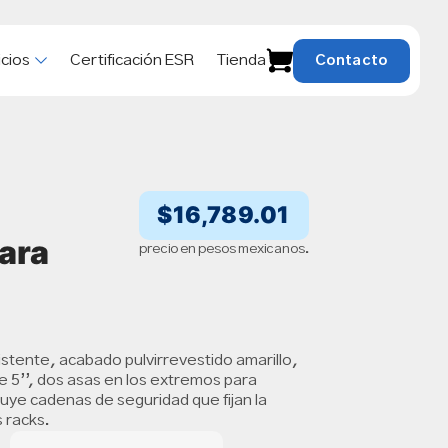
icios
Certificación ESR
Tienda
Contacto
$
16,789.01
para
precio en pesos mexicanos.
istente, acabado pulvirrevestido amarillo,
de 5’’, dos asas en los extremos para
ncluye cadenas de seguridad que fijan la
s racks.
Cerco